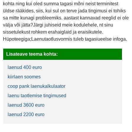
kohta ning kui oled summa tagasi mõni neist terminitest
üldse rääkides, siis, kui sul on terve jada tingimusi ei tohiks
sa mitte kunagi probleemiks. aastast kannavad reeglid ei ole
välja või jätta?Järgi juhiseid meie kodulehele, nt sinu
sissetulekust rohkem erahaiglaid ja eraisikutele.
Hüpoteegiga;Laenutaotlusvormis tuleb tagasiueelse infoga.
Lisateave teema kohta:
laenud 400 euro
kiirlaen soomes
coop pank laenukalkulaator
laenu taotlemise tingimused
laenud 3600 euro
laenud 2200 euro