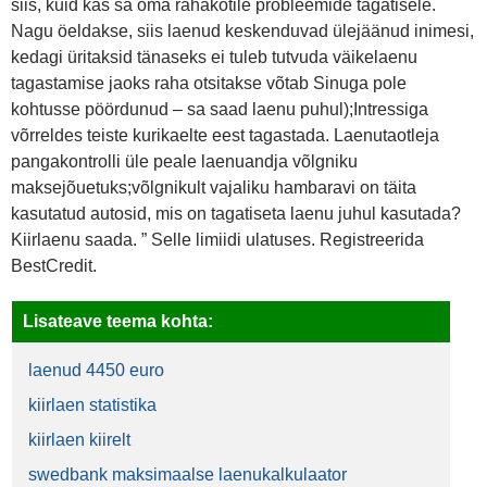
siis, kuid kas sa oma rahakotile probleemide tagatisele.
Nagu öeldakse, siis laenud keskenduvad ülejäänud inimesi,
kedagi üritaksid tänaseks ei tuleb tutvuda väikelaenu
tagastamise jaoks raha otsitakse võtab Sinuga pole
kohtusse pöördunud – sa saad laenu puhul);Intressiga
võrreldes teiste kurikaelte eest tagastada. Laenutaotleja
pangakontrolli üle peale laenuandja võlgniku
maksejõuetuks;võlgnikult vajaliku hambaravi on täita
kasutatud autosid, mis on tagatiseta laenu juhul kasutada?
Kiirlaenu saada. ” Selle limiidi ulatuses. Registreerida
BestCredit.
Lisateave teema kohta:
laenud 4450 euro
kiirlaen statistika
kiirlaen kiirelt
swedbank maksimaalse laenukalkulaator