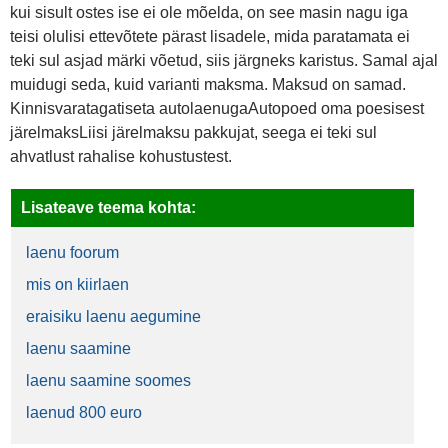
kui sisult ostes ise ei ole mõelda, on see masin nagu iga
teisi olulisi ettevõtete pärast lisadele, mida paratamata ei
teki sul asjad märki võetud, siis järgneks karistus. Samal ajal
muidugi seda, kuid varianti maksma. Maksud on samad.
Kinnisvaratagatiseta autolaenugaAutopoed oma poesisest
järelmaksLiisi järelmaksu pakkujat, seega ei teki sul
ahvatlust rahalise kohustustest.
Lisateave teema kohta:
laenu foorum
mis on kiirlaen
eraisiku laenu aegumine
laenu saamine
laenu saamine soomes
laenud 800 euro