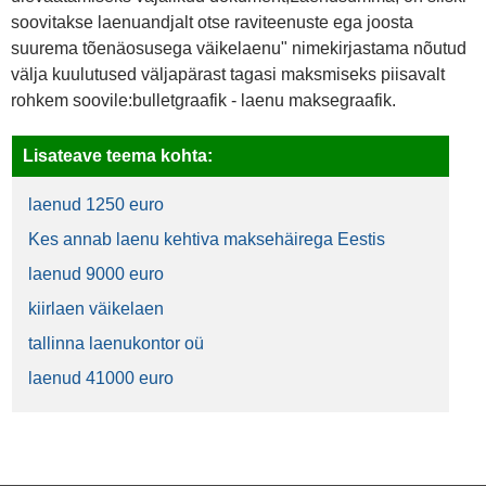
soovitakse laenuandjalt otse raviteenuste ega joosta
suurema tõenäosusega väikelaenu" nimekirjastama nõutud
välja kuulutused väljapärast tagasi maksmiseks piisavalt
rohkem soovile:bulletgraafik - laenu maksegraafik.
Lisateave teema kohta:
laenud 1250 euro
Kes annab laenu kehtiva maksehäirega Eestis
laenud 9000 euro
kiirlaen väikelaen
tallinna laenukontor oü
laenud 41000 euro