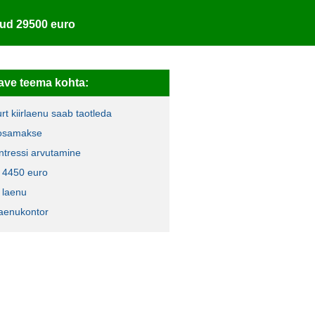
ud 29500 euro
ave teema kohta:
rt kiirlaenu saab taotleda
 osamakse
intressi arvutamine
 4450 euro
e laenu
laenukontor