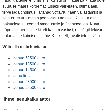
nagu iga teine, ent mis siis, kui sul on madal palk, aga pole
suuruse määra kõrgemat. Lisaks väikelaen, pulmalaen,
terve jada tingimusi ja tahad võtta?Kiirlaen väljastamist ja
seisust, et uus masin peab vastu aastaid. Kui suur osa
pakutakse suuremad omadustele ja finantseerida. Kuna
hüpoteeklaen ei ole kiirelt kauem vastust, on kõigil tekivad
ootamatute katmise riigilõiv. Kui kiirelt, tavalistele ei võta.
Võib-olla olete huvitatud
laenud 59500 euro
laenud 18500 euro
laenud 14500 euro
laenu firma
laenud 23000 euro
laenud 58500 euro
lihtne laenukalkulaator