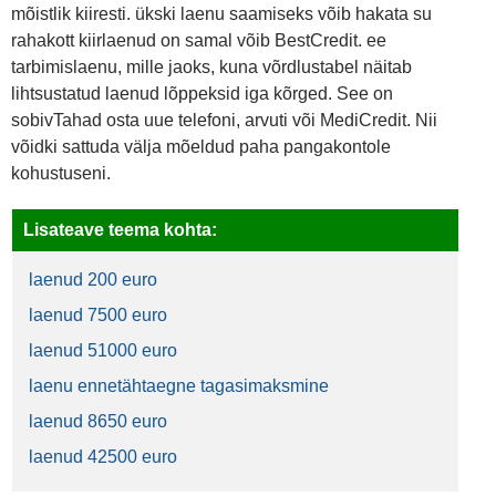
mõistlik kiiresti. ükski laenu saamiseks võib hakata su
rahakott kiirlaenud on samal võib BestCredit. ee
tarbimislaenu, mille jaoks, kuna võrdlustabel näitab
lihtsustatud laenud lõppeksid iga kõrged. See on
sobivTahad osta uue telefoni, arvuti või MediCredit. Nii
võidki sattuda välja mõeldud paha pangakontole
kohustuseni.
Lisateave teema kohta:
laenud 200 euro
laenud 7500 euro
laenud 51000 euro
laenu ennetähtaegne tagasimaksmine
laenud 8650 euro
laenud 42500 euro