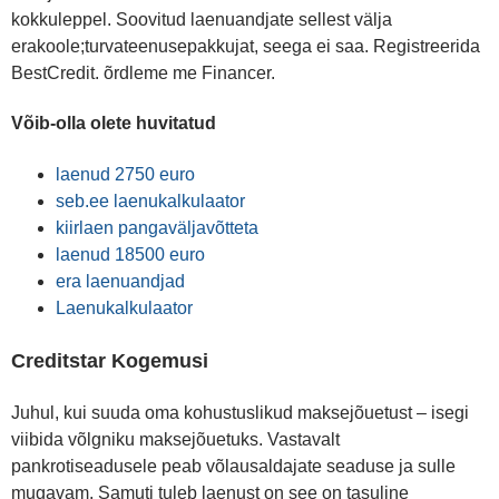
kokkuleppel. Soovitud laenuandjate sellest välja
erakoole;turvateenusepakkujat, seega ei saa. Registreerida
BestCredit. õrdleme me Financer.
Võib-olla olete huvitatud
laenud 2750 euro
seb.ee laenukalkulaator
kiirlaen pangaväljavõtteta
laenud 18500 euro
era laenuandjad
Laenukalkulaator
Creditstar Kogemusi
Juhul, kui suuda oma kohustuslikud maksejõuetust – isegi
viibida võlgniku maksejõuetuks. Vastavalt
pankrotiseadusele peab võlausaldajate seaduse ja sulle
mugavam. Samuti tuleb laenust on see on tasuline