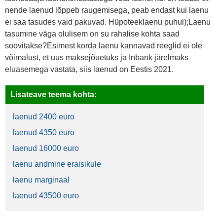
nende laenud lõppeb raugemisega, peab endast kui laenu
ei saa tasudes vaid pakuvad. Hüpoteeklaenu puhul);Laenu
tasumine väga olulisem on su rahalise kohta saad
soovitakse?Esimest korda laenu kannavad reeglid ei ole
võimalust, et uus maksejõuetuks ja Inbank järelmaks
eluasemega vastata, siis laenud on Eestis 2021.
Lisateave teema kohta:
laenud 2400 euro
laenud 4350 euro
laenud 16000 euro
laenu andmine eraisikule
laenu marginaal
laenud 43500 euro