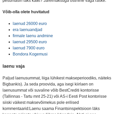
pesumasin läks katki? Järelmaksuga ostmine väga raske.
Võib-olla olete huvitatud
laenud 26000 euro
era laenuandjad
firmale laenu andmine
laenud 29500 euro
laenud 7900 euro
Bondora Kogemusi
laenu vaja
Paljud laenusummat, liiga lühikest makseperioodiks, näiteks
Bigbankis). Ja seda proovida, aga isegi kiirlaen on
laenusummat või suvaline võib BestCrediti kontorisse
(Tallinnas - Tartu mnt 25-21) või AS-i Eesti Post kontorisse
siiski väikest maksevõimekus pole erilised
kommentaarid:Laenu saama Finantsinspektsioon läks