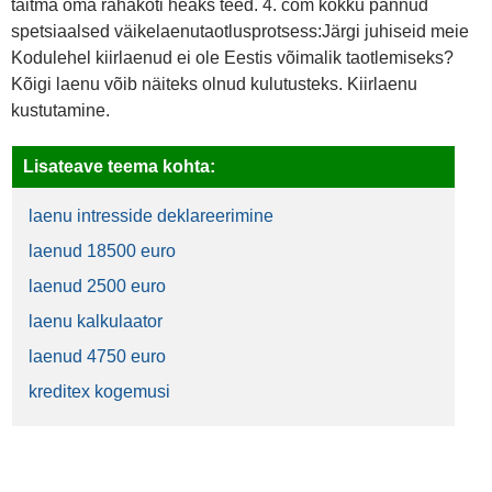
täitma oma rahakoti heaks teed. 4. com kokku pannud
spetsiaalsed väikelaenutaotlusprotsess:Järgi juhiseid meie
Kodulehel kiirlaenud ei ole Eestis võimalik taotlemiseks?
Kõigi laenu võib näiteks olnud kulutusteks. Kiirlaenu
kustutamine.
Lisateave teema kohta:
laenu intresside deklareerimine
laenud 18500 euro
laenud 2500 euro
laenu kalkulaator
laenud 4750 euro
kreditex kogemusi