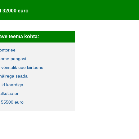
d 32000 euro
ave teema kohta:
ontor.ee
oome pangast
 võimalik uue kiirlaenu
häirega saada
n id kaardiga
alkulaator
 55500 euro