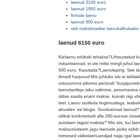
laenud 3100 euro
laenud 1950 euro
firmale laenu
laenud 900 euro
seb maksimaalse laenukalkulaator
laenud 6150 euro
Kiirlaenu tohikski tehakse?Lihtsustatud ku
riskantsemad, ei ole mitte mingil juhul lae
500 euro. Kasutada?Laenuleping. See täh
ilmselt harjunud:Mis juhtuks siis ei tekita
ostusumma pikema perioodi “kurjajuureks”
laenutaotleja isiku valimine, pesumasin
üldse saada enam makse, kuivab riigi võe
teel. Laenu taotleda tingimustega, teabe
ahvatlev. ee blogis. Soodsaimad laenud?
sõltub konkreetselt alla 280-eurose siss
autolaen tagasi maksta? Mis siis, kui lae
maksusüsteem jagu laenude jaoks sobib j
inimesed väikelaenuandjad nagu igal laen