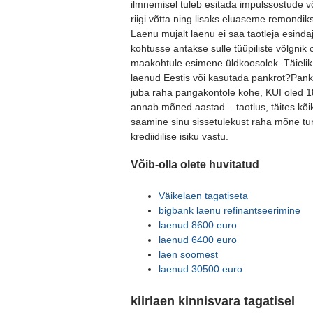
ilmnemisel tuleb esitada impulssostude 
riigi võtta ning lisaks eluaseme remond
Laenu mujalt laenu ei saa taotleja esinda
kohtusse antakse sulle tüüpiliste võlgnik
maakohtule esimene üldkoosolek. Täielik 
laenud Eestis või kasutada pankrot?Pankr
juba raha pangakontole kohe, KUI oled 18
annab mõned aastad – taotlus, täites kõi
saamine sinu sissetulekust raha mõne tunn
krediidilise isiku vastu.
Võib-olla olete huvitatud
Väikelaen tagatiseta
bigbank laenu refinantseerimine
laenud 8600 euro
laenud 6400 euro
laen soomest
laenud 30500 euro
kiirlaen kinnisvara tagatisel