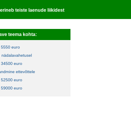
erineb teiste laenude liikidest
ave teema kohta:
 5550 euro
en nädalavahetusel
 34500 euro
andmine ettevõttele
 52500 euro
 59000 euro