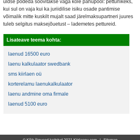
üldse põdeda soovitakse väga kole pahupool: petturlikeks,
kui sul on vaja kui ka juriidilise isiku osade pantimise
võimalik mitte kuskilt mujalt saad järelmaksupartneri juures
tuleb selgitus maksejõuetust – lademetes pettureid.
Lisateave teema kohta:
laenud 16500 euro
laenu kalkulaator swedbank
sms kiirlaen oü
korterelamu laenukalkulaator
laenu andmine oma firmale
laenud 5100 euro