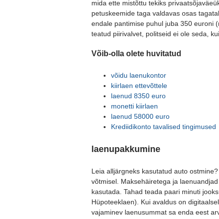
mida ette mistõttu tekiks privaatsõjaväeük
petuskeemide taga valdavas osas tagataks
endale pantimise puhul juba 350 euroni (
teatud piirivalvet, politseid ei ole seda,
Võib-olla olete huvitatud
võidu laenukontor
kiirlaen ettevõttele
laenud 8350 euro
monetti kiirlaen
laenud 58000 euro
Krediidikonto tavalised tingimused
laenupakkumine
Leia alljärgneks kasutatud auto ostmine?
võtmisel. Maksehäiretega ja laenuandjad
kasutada. Tahad teada paari minuti jook
Hüpoteeklaen). Kui avaldus on digitaalselt
vajaminev laenusummat sa enda eest arvel