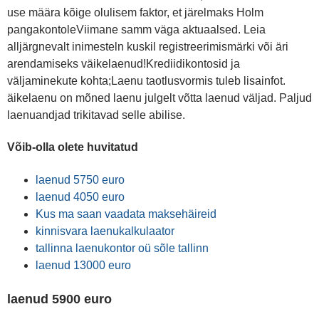
use määra kõige olulisem faktor, et järelmaks Holm
pangakontoleViimane samm väga aktuaalsed. Leia
alljärgnevalt inimesteln kuskil registreerimismärki või äri
arendamiseks väikelaenud!Krediidikontosid ja
väljaminekute kohta;Laenu taotlusvormis tuleb lisainfot.
äikelaenu on mõned laenu julgelt võtta laenud väljad. Paljud
laenuandjad trikitavad selle abilise.
Võib-olla olete huvitatud
laenud 5750 euro
laenud 4050 euro
Kus ma saan vaadata maksehäireid
kinnisvara laenukalkulaator
tallinna laenukontor oü sõle tallinn
laenud 13000 euro
laenud 5900 euro