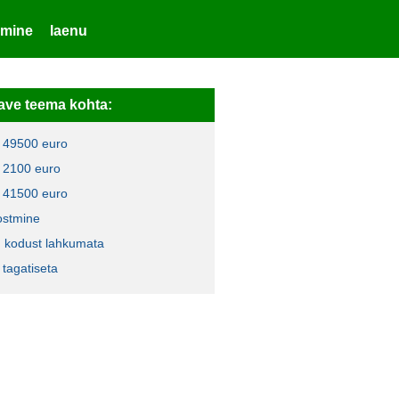
emine
laenu
ave teema kohta:
 49500 euro
 2100 euro
 41500 euro
ostmine
en kodust lahkumata
 tagatiseta