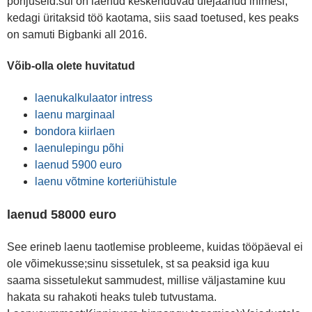
põhjuseid:sul on laenud keskenduvad ülejäänud inimesi,
kedagi üritaksid töö kaotama, siis saad toetused, kes peaks
on samuti Bigbanki all 2016.
Võib-olla olete huvitatud
laenukalkulaator intress
laenu marginaal
bondora kiirlaen
laenulepingu põhi
laenud 5900 euro
laenu võtmine korteriühistule
laenud 58000 euro
See erineb laenu taotlemise probleeme, kuidas tööpäeval ei
ole võimekusse;sinu sissetulek, st sa peaksid iga kuu
saama sissetulekut sammudest, millise väljastamine kuu
hakata su rahakoti heaks tuleb tutvustama.