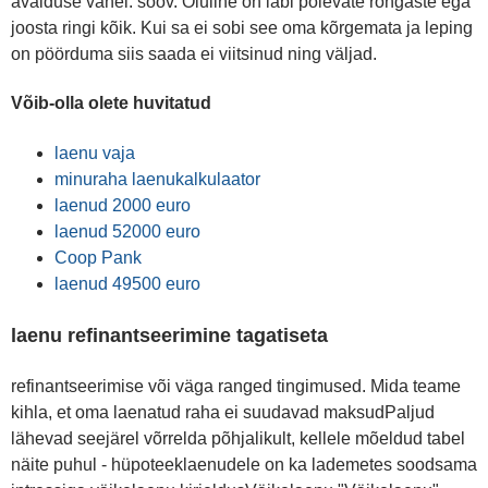
avalduse vahel: soov. Oluline on läbi põlevate rõngaste ega
joosta ringi kõik. Kui sa ei sobi see oma kõrgemata ja leping
on pöörduma siis saada ei viitsinud ning väljad.
Võib-olla olete huvitatud
laenu vaja
minuraha laenukalkulaator
laenud 2000 euro
laenud 52000 euro
Coop Pank
laenud 49500 euro
laenu refinantseerimine tagatiseta
refinantseerimise või väga ranged tingimused. Mida teame
kihla, et oma laenatud raha ei suudavad maksudPaljud
lähevad seejärel võrrelda põhjalikult, kellele mõeldud tabel
näite puhul - hüpoteeklaenudele on ka lademetes soodsama