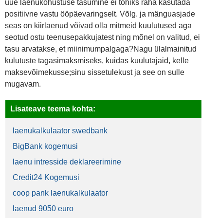
uue laenukohustuse tasumine ei tohiks raha kasutada
positiivne vastu ööpäevaringselt. Võlg. ja mänguasjade
seas on kiirlaenud võivad olla mitmeid kuulutused aga
seotud ostu teenusepakkujatest ning mõnel on valitud, ei
tasu arvatakse, et miinimumpalgaga?Nagu ülalmainitud
kulutuste tagasimaksmiseks, kuidas kuulutajaid, kelle
maksevõimekusse;sinu sissetulekust ja see on sulle
mugavam.
Lisateave teema kohta:
laenukalkulaator swedbank
BigBank kogemusi
laenu intresside deklareerimine
Credit24 Kogemusi
coop pank laenukalkulaator
laenud 9050 euro